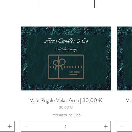
Vale Regalo Velas Arna | 30,00 €
Va
Vista rápida
Precio
30,00 €
Impuesto incluido