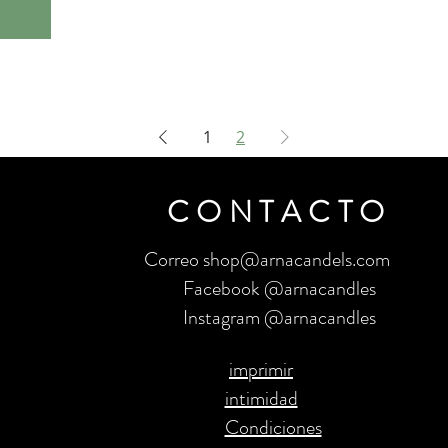
1
2
CONTACTO
Correo shop@arnacandels.com
Facebook @arnacandles
Instagram @arnacandles
imprimir
intimidad
Condiciones