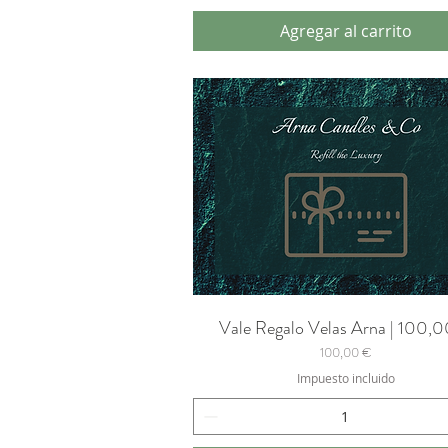
Agregar al carrito
Vale Regalo Velas Arna | 100,
Vista rápida
Precio
100,00 €
Impuesto incluido