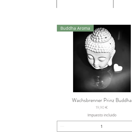
Buddha Aroma
Wachsbrenner Prinz Buddha
Vista rápida
Precio
19,90 €
Impuesto incluido